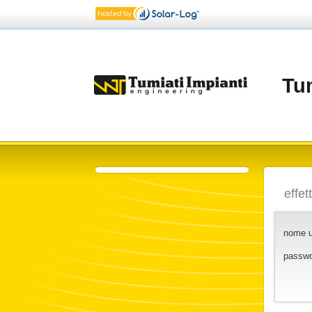
Tum
effet
nome u
passw